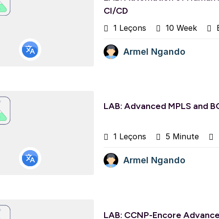
CI/CD
1 Leçons
10 Week
B
Armel Ngando
LAB: Advanced MPLS and BG
1 Leçons
5 Minute
Armel Ngando
LAB: CCNP-Encore Advance