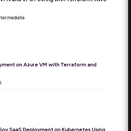
termediate
yment on Azure VM with Terraform and
l
Gov SaaS Deployment on Kubernetes Using