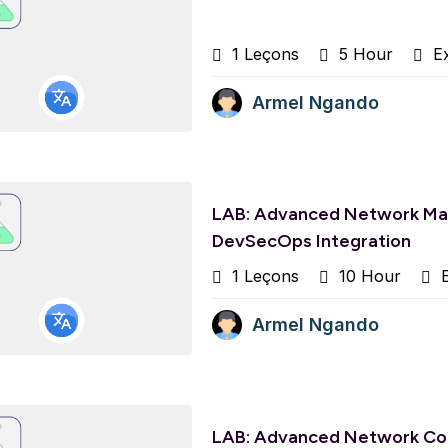
1 Leçons
5 Hour
Ex
Armel Ngando
LAB: Advanced Network Man
DevSecOps Integration
1 Leçons
10 Hour
E
Armel Ngando
LAB: Advanced Network Con