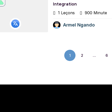
Integration
1 Leçons
900 Minute
Armel Ngando
1
2
…
6