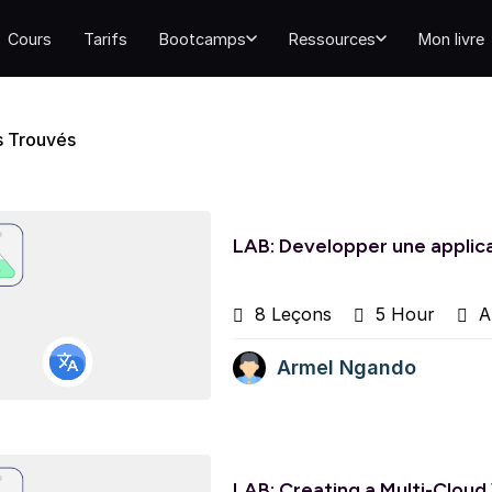
Cours
Tarifs
Bootcamps
Ressources
Mon livre
 Trouvés
LAB: Developper une applic
8 Leçons
5 Hour
Al
Armel Ngando
LAB: Creating a Multi-Clou