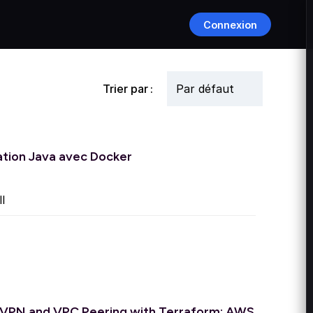
Connexion
Trier par :
ation Java avec Docker
l
d VPN and VPC Peering with Terraform: AWS