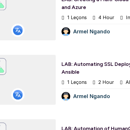
and Azure
1 Leçons
4 Hour
In
Armel Ngando
LAB: Automating SSL Deplo
Ansible
1 Leçons
2 Hour
Al
Armel Ngando
LAB: Automation of Human