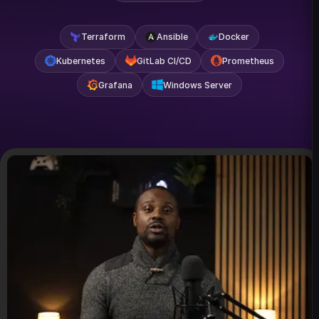
Terraform
Ansible
Docker
Kubernetes
GitLab CI/CD
Prometheus
Grafana
Windows Server