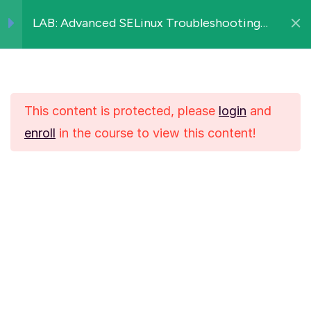
LAB: Advanced SELinux Troubleshooting
TeachMeMore
and Configuration
Laboratory Tasks
1
This content is protected, please
login
and
enroll
in the course to view this content!
Task List
TeachMeMore
LIENS UTILES
Salaire devops en 2026
Formations DevOps
LEGAL