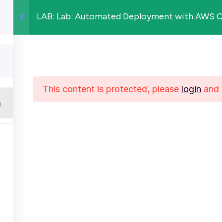
LAB: Lab: Automated Deployment with AWS CD
Cours
Tarifs
Bootcamps
Ressources
Mon livre
This content is protected, please
login
and
LIENS UTILES
LEGAL
C
Salaire devops en 2026
Politique de Confidentialité
N
Formations DevOps
Conditions d'Utilisation
Conditions générales de Vente