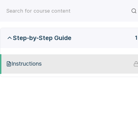
TeachMeMore
Step-by-Step Guide
1
Instructions
TeachMeMore