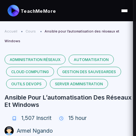
TeachMeMore
Accueil
Cours
Ansible pour l’automatisation des réseaux et
Windows
ADMINISTRATION RÉSEAUX
AUTOMATISATION
CLOUD COMPUTING
GESTION DES SAUVEGARDES
OUTILS DEVOPS
SERVER ADMINISTRATION
Ansible Pour L’automatisation Des Réseaux
Et Windows
1,507
Inscrit
15 hour
Armel Ngando