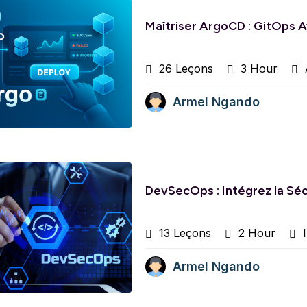
Maîtriser ArgoCD : GitOps 
26 Leçons
3 Hour
A
Armel Ngando
DevSecOps : Intégrez la Séc
13 Leçons
2 Hour
I
Armel Ngando