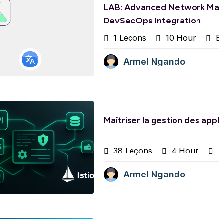
LAB: Advanced Network Man
DevSecOps Integration
1 Leçons
10 Hour
E
Armel Ngando
Maîtriser la gestion des app
38 Leçons
4 Hour
Armel Ngando