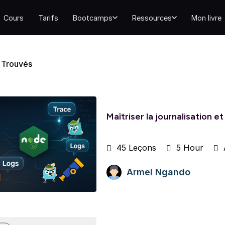
Cours
Tarifs
Bootcamps
Ressources
Mon livre
 Trouvés
Maîtriser la journalisation e
45 Leçons
5 Hour
A
Armel Ngando