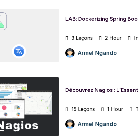
LAB: Dockerizing Spring Bo
3 Leçons
2 Hour
In
Armel Ngando
Découvrez Nagios : L’Essent
15 Leçons
1 Hour
T
Armel Ngando