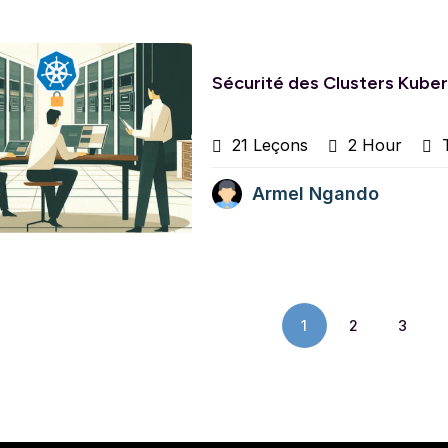
Sécurité des Clusters Kubern
21 Leçons
2 Hour
T
Armel Ngando
1
2
3