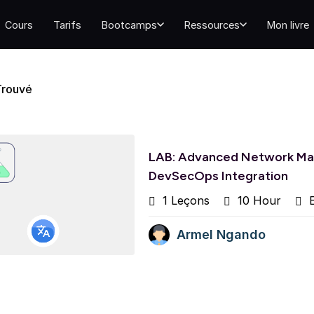
Cours
Tarifs
Bootcamps
Ressources
Mon livre
Trouvé
LAB: Advanced Network Man
DevSecOps Integration
1 Leçons
10 Hour
E
Armel Ngando