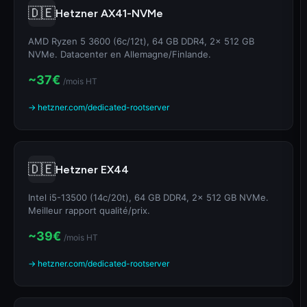
🇩🇪
Hetzner AX41-NVMe
AMD Ryzen 5 3600 (6c/12t), 64 GB DDR4, 2x 512 GB
NVMe. Datacenter en Allemagne/Finlande.
~37€
/mois HT
→ hetzner.com/dedicated-rootserver
🇩🇪
Hetzner EX44
Intel i5-13500 (14c/20t), 64 GB DDR4, 2x 512 GB NVMe.
Meilleur rapport qualité/prix.
~39€
/mois HT
→ hetzner.com/dedicated-rootserver