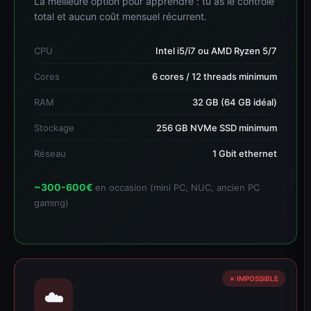
La meilleure option pour apprendre : tu as le contrôle
total et aucun coût mensuel récurrent.
CPU
Intel i5/i7 ou AMD Ryzen 5/7
Cores
6 cores / 12 threads minimum
RAM
32 GB (64 GB idéal)
Stockage
256 GB NVMe SSD minimum
Réseau
1 Gbit ethernet
~300-600€
en occasion (mini PC, NUC, ancien PC
gaming)
✗ IMPOSSIBLE
☁️