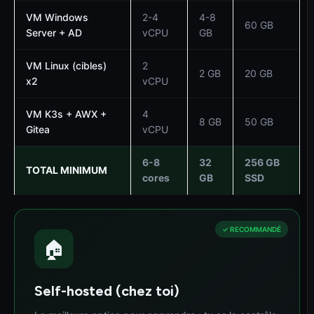
VM Windows
2-4
4-8
60 GB
Server + AD
vCPU
GB
VM Linux (cibles)
2
2 GB
20 GB
x2
vCPU
VM K3s + AWX +
4
8 GB
50 GB
Gitea
vCPU
6-8
32
256 GB
TOTAL MINIMUM
cores
GB
SSD
✓ RECOMMANDÉ
🏠
Self-hosted (chez toi)