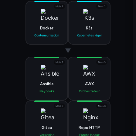
Mois 2
Mois 2
Docker
K3s
Conteneurisation
Kubernetes léger
▼
Mois 3
Mois 3
Ansible
AWX
Playbooks
Orchestrateur
Mois 3
Mois 3
Gitea
Repo HTTP
Versioning
Patchs locaux