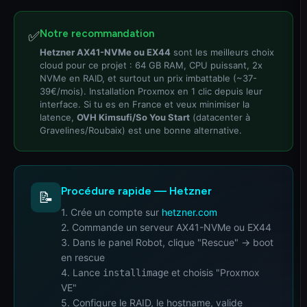
Notre recommandation
✅
Hetzner AX41-NVMe ou EX44
sont les meilleurs choix
cloud pour ce projet : 64 GB RAM, CPU puissant, 2x
NVMe en RAID, et surtout un prix imbattable (~37-
39€/mois). Installation Proxmox en 1 clic depuis leur
interface. Si tu es en France et veux minimiser la
latence,
OVH Kimsufi/So You Start
(datacenter à
Gravelines/Roubaix) est une bonne alternative.
Procédure rapide — Hetzner
📝
1. Crée un compte sur
hetzner.com
2. Commande un serveur AX41-NVMe ou EX44
3. Dans le panel Robot, clique "Rescue" → boot
en rescue
4. Lance
et choisis "Proxmox
installimage
VE"
5. Configure le RAID, le hostname, valide