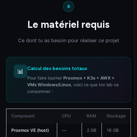
6
Le matériel requis
Ce dont tu as besoin pour réaliser ce projet
Calcul des besoins totaux
📊
Pour faire tourner
Proxmox + K3s + AWX +
VMs Windows/Linux
, voici ce que ton lab va
consommer :
Composant
CPU
RAM
Stockage
Proxmox VE (host)
—
2 GB
16 GB