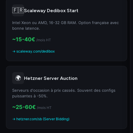
🇫🇷
Scaleway Dedibox Start
Intel Xeon ou AMD, 16-32 GB RAM. Option française avec
bonne latence.
~15-40€
/mois HT
→ scaleway.com/dedibox
🌍
Hetzner Server Auction
Serveurs d'occasion à prix cassés. Souvent des configs
puissantes à -50%.
~25-60€
/mois HT
→ hetzner.com/sb (Server Bidding)