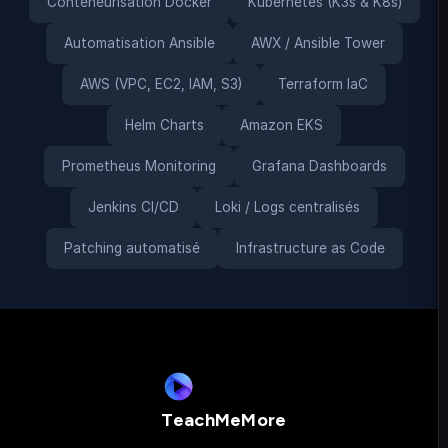
Conteneurisation Docker
Kubernetes (K3s & K8s)
Automatisation Ansible
AWX / Ansible Tower
AWS (VPC, EC2, IAM, S3)
Terraform IaC
Helm Charts
Amazon EKS
Prometheus Monitoring
Grafana Dashboards
Jenkins CI/CD
Loki / Logs centralisés
Patching automatisé
Infrastructure as Code
TeachMeMore