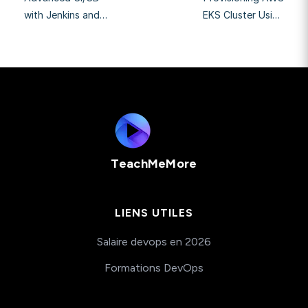
with Jenkins and
EKS Cluster Using
Kubernetes for a
CDK8s and Helm
Dockerized Django
Chart
Application
TeachMeMore
LIENS UTILES
Salaire devops en 2026
Formations DevOps