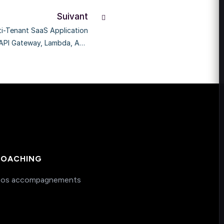
Suivant
ti-Tenant SaaS Application
API Gateway, Lambda, And
More
OACHING
os accompagnements