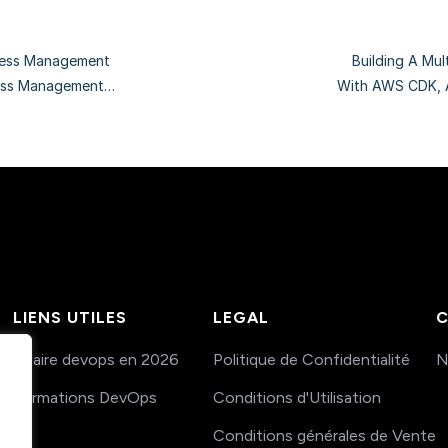
cess Management
Building A Mul
ess Management
With AWS CDK, 
LIENS UTILES
LEGAL
C
Salaire devops en 2026
Politique de Confidentialité
N
Formations DevOps
Conditions d'Utilisation
Conditions générales de Vente