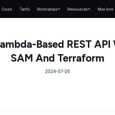
Cours
Tarifs
Bootcamps
Ressources
Mon livre
 Lambda-Based REST API
SAM And Terraform
2024-07-26