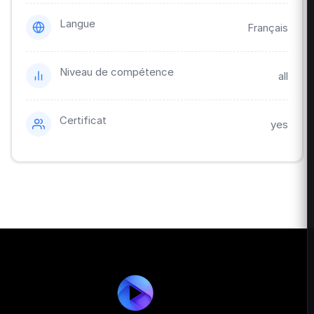
Langue
Français
Niveau de compétence
all
Certificat
yes