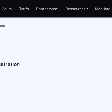
Cours
Tarifs
Bootcamps
Ressources
Mon livre
tion
stration