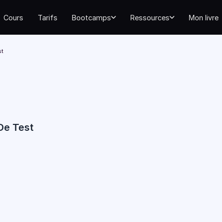
Cours
Tarifs
Bootcamps
Ressources
Mon livre
st
De Test