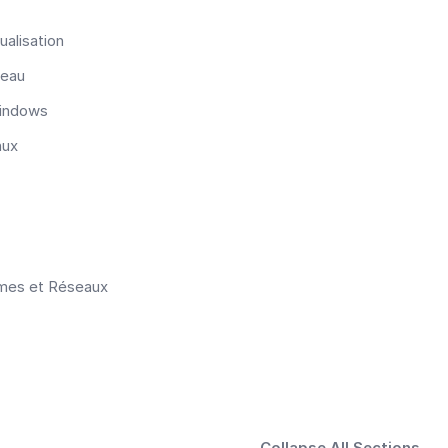
ualisation
seau
Windows
nux
èmes et Réseaux
Collapse All Sections