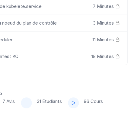
 de kubelete.service
7 Minutes
 noeud du plan de contrôle
3 Minutes
eduler
11 Minutes
nifest KO
18 Minutes
o
7 Avis
31 Étudiants
96 Cours