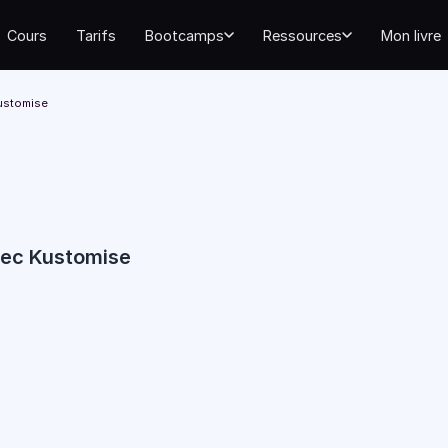
Cours
Tarifs
Bootcamps
Ressources
Mon livre
ustomise
vec Kustomise