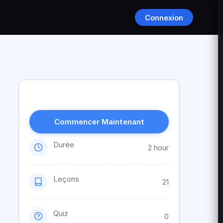
Connexion
Commencer Maintenant
Durée
2 hour
Leçons
21
Quiz
0